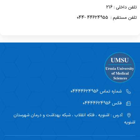
نحوه پذیرش در بیمارستان ابن سینا
فرآیند پذیرش بیمار
دبیرخانه
تلفن داخلی : 216
واحد آمار
لیست پزشکان بیمارستان ابن سینا
بیمه های طرف قرارداد
تلفن مستقیم : 44624955 -044
آموزش سلامت
تلفن داخلی بخشها
تماس با بیمارستان ابن سینا
شماره تماس
04444624956
فکس
04444624956
آدرس :
اشنویه ، فلکه انقلاب ، شبکه بهداشت و درمان شهرستان
اشنویه